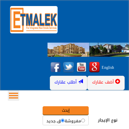
English
أضف عقارك
أطلب عقارك
نوع الإيجار
مفروشة
ق.جديد