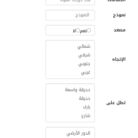
نموذج
مصعد
نعم
لا
الإتجاه
تطل على