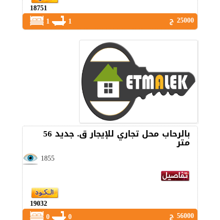
18751
25000 ج
1
1
بالرحاب محل تجاري للإيجار ق. جديد 56
متر
1855
19032
56000 ج
0
0