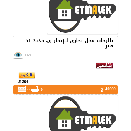
بالرحاب محل تجاري للإيجار ق. جديد 51
متر
1146
21264
40000 ج
0
0