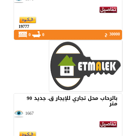
19777
30000 ج
0
0
بالرحاب محل تجاري للإيجار ق. جديد 90
متر
1667