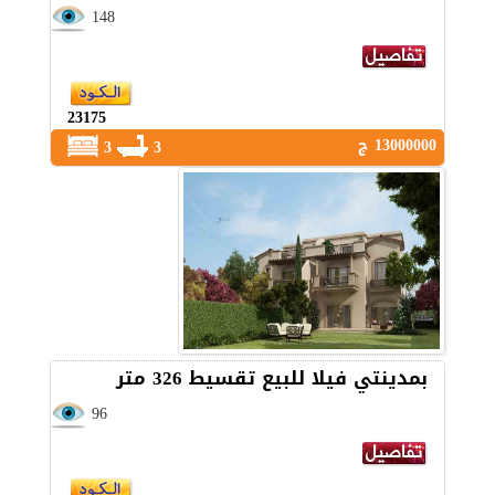
148
23175
13000000 ج
3
3
بمدينتي فيلا للبيع تقسيط 326 متر
96