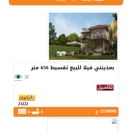
بمدينتي فيلا للبيع تقسيط 656 متر
32
23222
21500000 ج
6
6