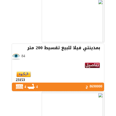
بمدينتي فيلا للبيع تقسيط 200 متر
84
23153
8690000 ج
4
4