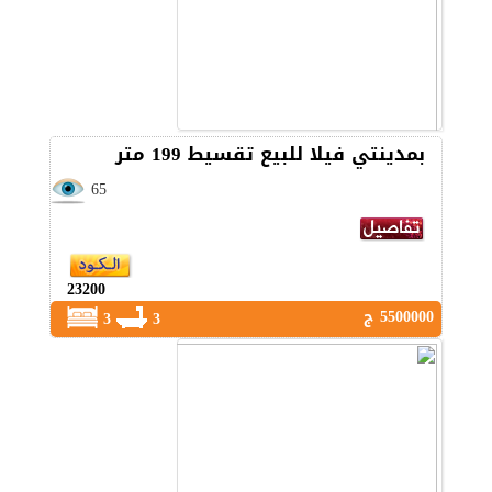
بمدينتي فيلا للبيع تقسيط 199 متر
65
23200
5500000 ج
3
3