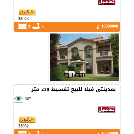
23043
16000000 ج
3
3
بمدينتي فيلا للبيع تقسيط 230 متر
367
23032
16500000 ج