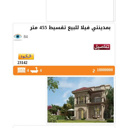
بمدينتي فيلا للبيع تقسيط 455 متر
84
23142
18000000 ج
4
4