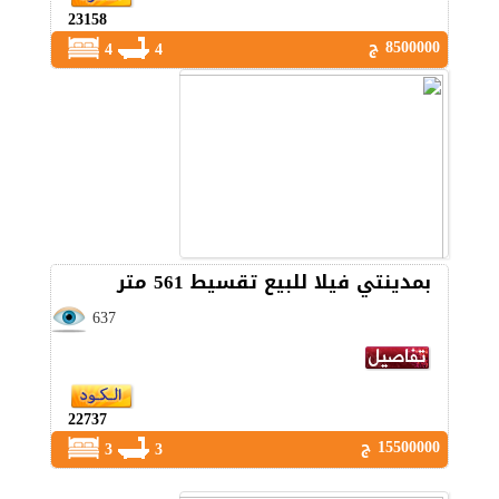
23158
8500000 ج
4
4
بمدينتي فيلا للبيع تقسيط 561 متر
637
22737
15500000 ج
3
3