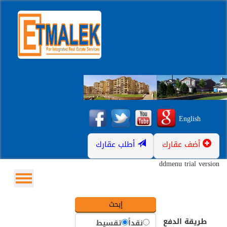
English
أضف عقارك
أطلب عقارك
ddmenu trial version
طريقة الدفع
نقداً
تقسيط