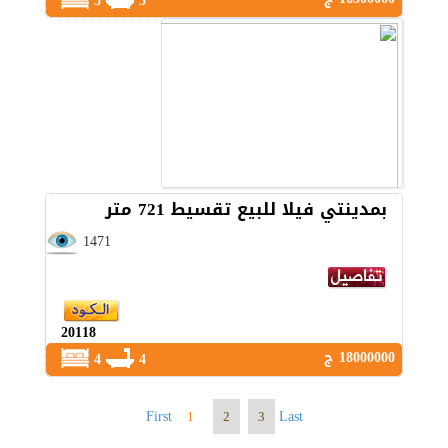
3
3
بمدينتي فيلا للبيع تقسيط 721 متر
1471
20118
18000000 ج
4
4
First
Last
1
2
3