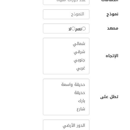
نموذج
مصعد
نعم
لا
الإتجاه
تطل على