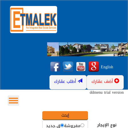
English
أضف عقارك
أطلب عقارك
ddmenu trial version
نوع الإيجار
مفروشة
ق.جديد