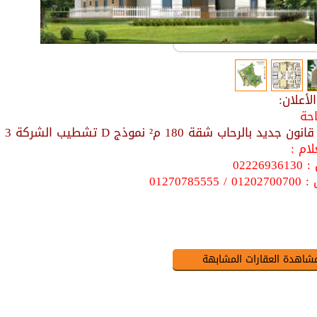
أعلان:
احة
 بالرحاب شقة 180 م² نموذج D تشطيب الشركة 3 نوم 3 حمام المطلوب 4200 جنية
ام :
022269
0127078555