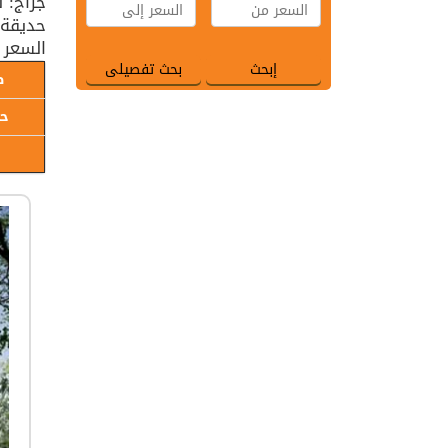
جراج: 
حديقة: 
السعر 
ط
حا