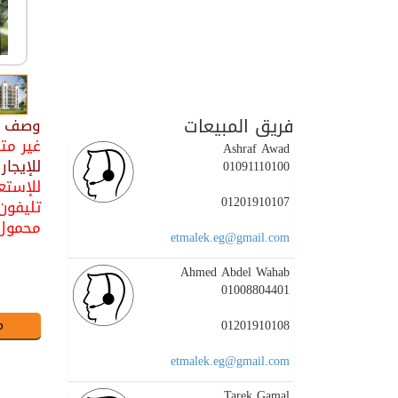
فريق المبيعات
وصف ال
غير مت
Ashraf Awad
للإيجار قانون جديد
01091110100
للإستعل
01201910107
تليفون : 36130
محمول : 01202700700 / 5
etmalek.eg@gmail.com
Ahmed Abdel Wahab
01008804401
01201910108
etmalek.eg@gmail.com
Tarek Gamal