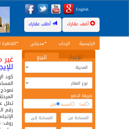
English
أضف عقارك
أطلب عقارك
الرئيسية
الرحاب
مدينتى
القاهرة 
للإيجار
للبيع
غير م
للإيجار
كود ال
المساح
نموذج: 
طريقة الدفع
المرحلة
تطل عل
نقداً
تقسيط
الكل
رقم الد
الإتجاه
روف: ن