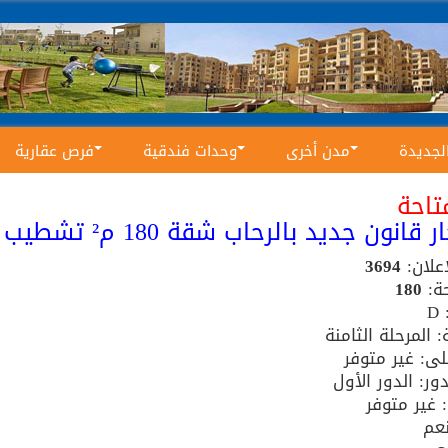
الجديدة
مدن أخرى
وحدات فندقية
فرص عقارية
تاحة
 قانون جديد بالرحاب شقة 180 م² تشطيب الشركة
إعلان:
3694
ة:
180
D
: المرحلة الثامنة
ى: غير متوفر
ور: الدور الأول
: غير متوفر
عم