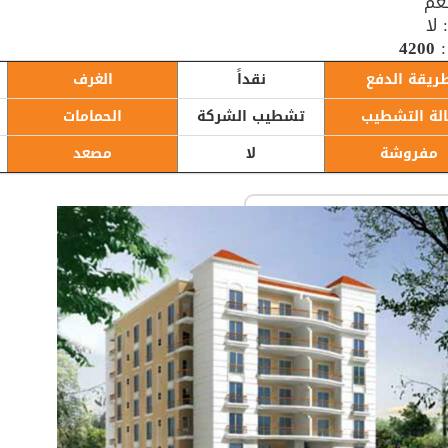
نعم
لا
:
4200
ريقة الدفع
نقداً
الغرف
لة التشطيب
تشطيب الشركة
الحمامات
مفروشة
لا
مصعد