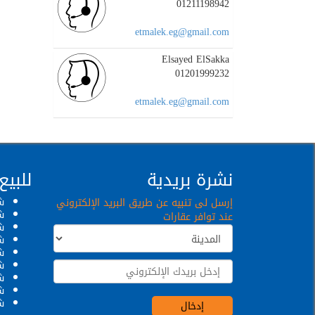
01211198942
etmalek.eg@gmail.com
Elsayed ElSakka
01201999232
etmalek.eg@gmail.com
نشرة بريدية
للبيع
ش
إرسل لى تنبيه عن طريق البريد الإلكتروني
ش
عند توافر عقارات
ش
ش
ش
ش
شق
ش
ش