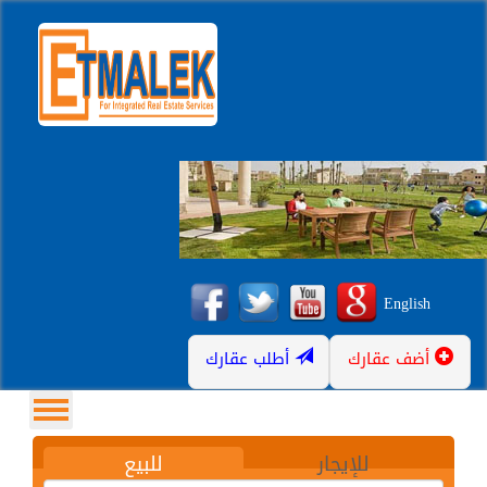
English
أضف عقارك
أطلب عقارك
للإيجار
للبيع