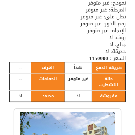
نموذج: غير متوفر
المرحلة: غير متوفر
تطل على: غير متوفر
رقم الدور: غير متوفر
الإتجاه: غير متوفر
روف: لا
جراج: لا
حديقة: لا
السعر :
1150000
طريقة الدفع
نقداً
الغرف
--
حالة
غير متوفر
الحمامات
--
التشطيب
مفروشة
لا
مصعد
لا