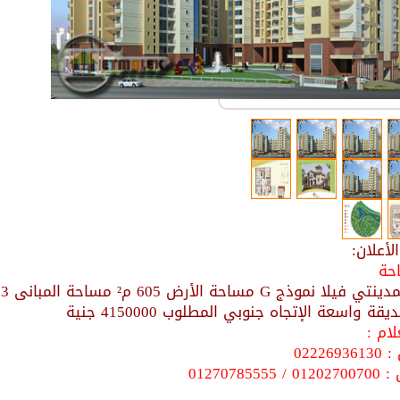
أعلان:
احة
ة واسعة الإتجاه جنوبي المطلوب 4150000 جنية
ام :
022269
0127078555