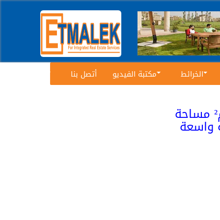
الخرائط
مكتبة الفيديو
أتصل بنا
للبيع بمدينتي فيلا نموذج G مساحة الأرض 605 م² مساحة