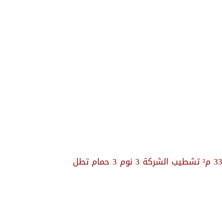
للبيع بمدينتي فيلا نموذج G مساحة الأرض 605 م² مساحة المبانى 333 م² تشطيب الشركة 3 نوم 3 حمام تطل