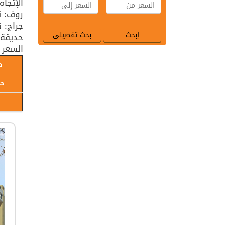
الإتجاه
روف: ن
جراج: 
حديقة: 
السعر 
ط
حا