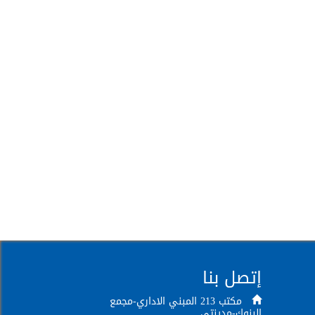
إتصل بنا
مكتب 213 المبني الاداري-مجمع
البنوك-مدينتي