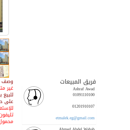
فريق المبيعات
وصف ال
غير مت
Ashraf Awad
01091110100
على حديق
01201910107
للإستعل
تليفون : 36130
etmalek.eg@gmail.com
محمول : 01202700700 / 5
Ahmed Abdel Wahab