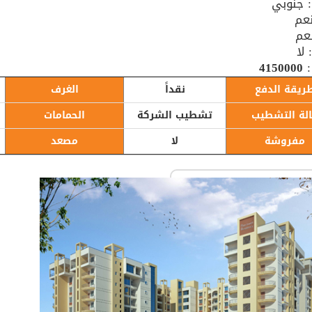
: جنوبي
عم
نعم
لا
:
4150000
ريقة الدفع
نقداً
الغرف
لة التشطيب
تشطيب الشركة
الحمامات
مفروشة
لا
مصعد