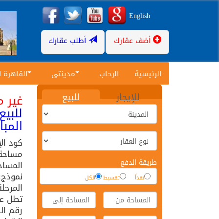
English
أضف عقارك
أطلب عقارك
الرئيسية
الرحاب
مدينتى
القاهرة 
للإيجار
للبيع
غير م
المبانى 333 م² تشطيب الشرك
كود ال
مساحة ا
طريقة الدفع
المساح
نموذج: 
نقداً
تقسيط
الكل
المرحلة
تطل عل
رقم الد