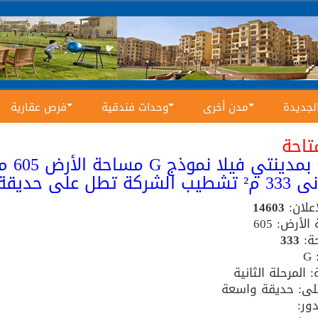
الجديدة
مدن أخرى
وحدات فندقية
فرص عقارية
تاحة
ة تطل على حديقة واسعة
إعلان:
14603
لأرض: 605
ة:
333
G
: المرحلة الثانية
ى: حديقة واسعة
ور: