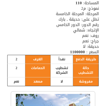
المساحة:
110
نموذج: م2
المرحلة: المرحلة الخامسة
تطل على: حديقة , بارك
رقم الدور: الدور الخامس
الإتجاه: شمالي
روف: نعم
جراج: نعم
حديقة: لا
السعر :
1100000
طريقة الدفع
نقداً
الغرف
2
حالة
تشطيب
الحمامات
2
التشطيب
الشركة
مفروشة
لا
مصعد
نعم