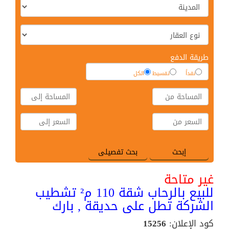
طريقة الدفع
نقداً
تقسيط
الكل
غير متاحة
للبيع بالرحاب شقة 110 م² تشطيب
الشركة تطل على حديقة , بارك
كود الإعلان:
15256