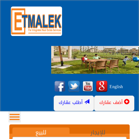
English
أضف عقارك
أطلب عقارك
للإيجار
للبيع