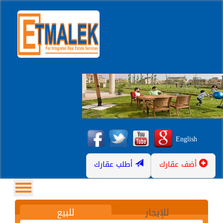
English
أضف عقارك
أطلب عقارك
للإيجار
للبيع