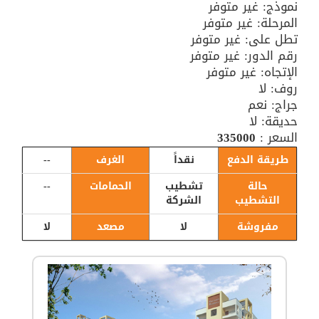
نموذج: غير متوفر
المرحلة: غير متوفر
تطل على: غير متوفر
رقم الدور: غير متوفر
الإتجاه: غير متوفر
روف: لا
جراج: نعم
حديقة: لا
السعر :
335000
طريقة الدفع
نقداً
الغرف
--
حالة
تشطيب
الحمامات
--
التشطيب
الشركة
مفروشة
لا
مصعد
لا