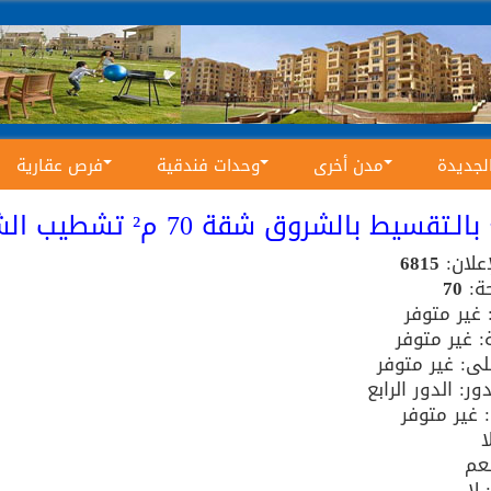
الجديدة
مدن أخرى
وحدات فندقية
فرص عقارية
الـتقسيط بالشروق شقة 70 م² تشطيب الشركة
إعلان:
6815
ة:
70
 غير متوفر
: غير متوفر
ى: غير متوفر
ور: الدور الرابع
: غير متوفر
ا
نعم
لا