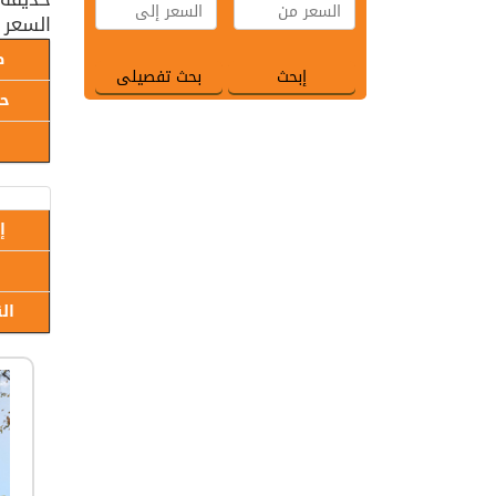
السعر 
ط
حا
إ
ال