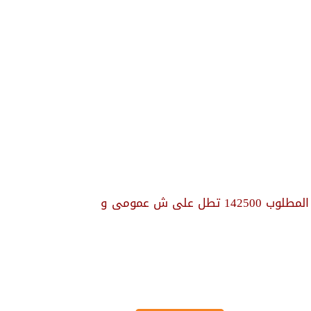
للبيع بالـتقسيط بالشروق شقة 70 م² تشطيب الشركة 2 نوم 1 حمام المطلوب 142500 تطل على ش عمومى و