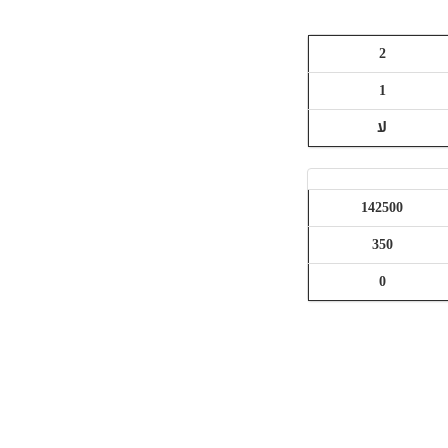
2
1
لا
142500
350
0