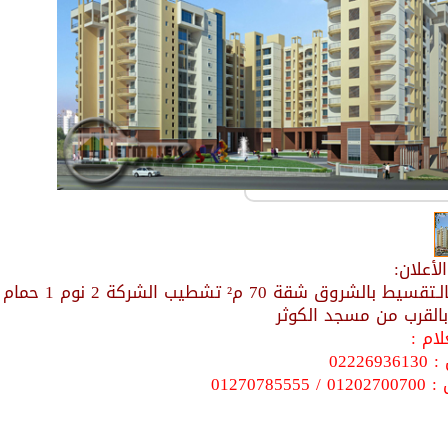
أعلان:
بالقرب من مسجد الكوثر
ام :
022269
0127078555