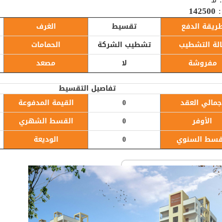
:
142500
ريقة الدفع
تقسيط
الغرف
لة التشطيب
تشطيب الشركة
الحمامات
مفروشة
لا
مصعد
تفاصيل التقسيط
جمالي العقد
0
القيمة المدفوعة
الأوفر
0
القسط الشهري
قسط السنوي
0
الوديعة