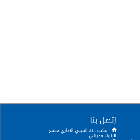
إتصل بنا
مكتب 213 المبني الاداري-مجمع
البنوك-مدينتي