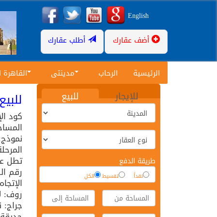
English
أضف عقارك
أطلب عقارك
الرئيسية
الرحاب
مدينتى
القاهرة 
للإيجار
للبيع
للبيع ب
كود ال
المساح
نموذج:
المرحلة
تطل عل
طريقة الدفع
رقم الد
نقداً
تقسيط
الكل
الإتجاه
روف: ل
جراج: 
حديقة: 