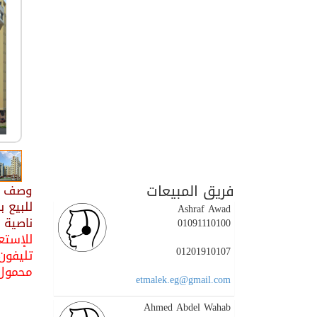
فريق المبيعات
وصف ال
Ashraf Awad
ناصية 
01091110100
للإستعل
01201910107
تليفون : 36130
محمول : 01202700700 / 5
etmalek.eg@gmail.com
Ahmed Abdel Wahab