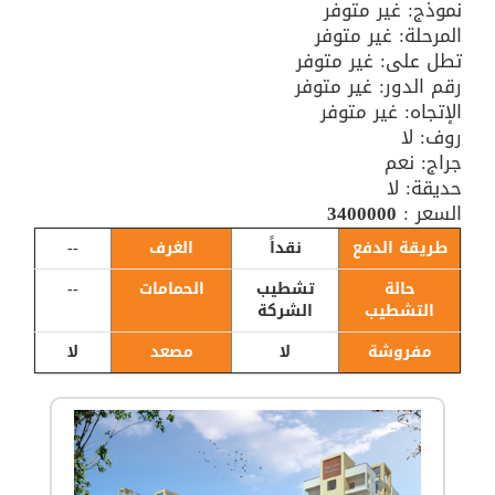
نموذج: غير متوفر
المرحلة: غير متوفر
تطل على: غير متوفر
رقم الدور: غير متوفر
الإتجاه: غير متوفر
روف: لا
جراج: نعم
حديقة: لا
السعر :
3400000
طريقة الدفع
نقداً
الغرف
--
حالة
تشطيب
الحمامات
--
التشطيب
الشركة
مفروشة
لا
مصعد
لا