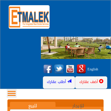
English
أضف عقارك
أطلب عقارك
للإيجار
للبيع